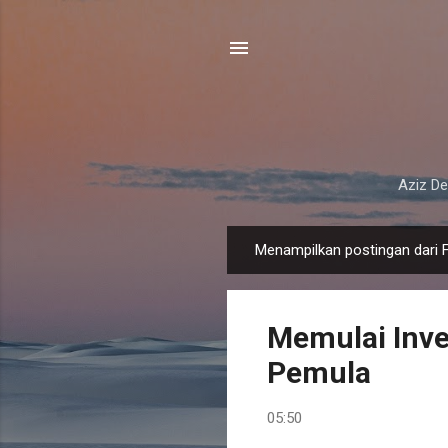
Aziz De
Menampilkan postingan dari F
P
o
s
Memulai Inve
t
i
Pemula
n
g
05:50
a