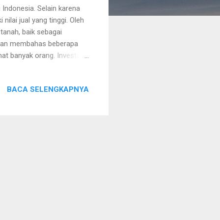
i Indonesia. Selain karena
ilai jual yang tinggi. Oleh
 tanah, baik sebagai
a akan membahas beberapa
t banyak orang. Investasi
upakan Aset yang Berharga
lu dibutuhkan. Seiring
BACA SELENGKAPNYA
ah dapat memberikan
ng Stabil Dibandingkan
g lebih stabil. Harga tanah