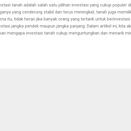
estasi tanah adalah salah satu pilihan investasi yang cukup populer d
ganya yang cenderung stabil dan terus meningkat, tanah juga memiliki n
ena itu, tidak heran jika banyak orang yang tertarik untuk berinvestasi
estasi jangka pendek maupun jangka panjang. Dalam artikel ini, kit
san mengapa investasi tanah cukup menguntungkan dan menarik mina
ah: Alasan Mengapa Ini Merupakan Pilihan yang Tepat 1. Tanah Mer
ah merupakan aset yang berharga karena jumlahnya terbatas dan sela
jalannya waktu, harga tanah cenderung naik, sehingga investasi tan
ntungan yang besar dalam jangka panjang. 2. Tanah Memiliki Nilai ya
gan aset lainnya seperti saham atau obligasi, tanah memiliki nilai yan
derung tidak mengalami fluktuasi yang drastis, ...