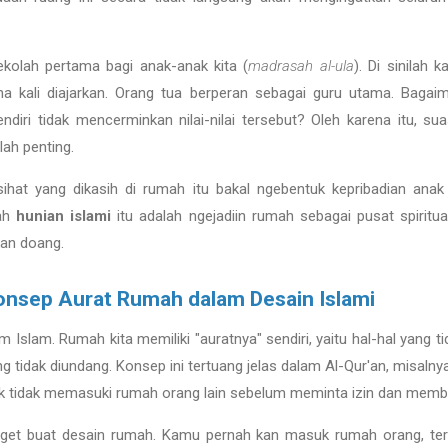
ekolah pertama bagi anak-anak kita (
madrasah al-ula
). Di sinilah k
 kali diajarkan. Orang tua berperan sebagai guru utama. Bagai
endiri tidak mencerminkan nilai-nilai tersebut? Oleh karena itu, 
lah penting.
nasihat yang dikasih di rumah itu bakal ngebentuk kepribadian an
uah
hunian islami
itu adalah ngejadiin rumah sebagai pusat spiritua
an doang.
 Konsep Aurat Rumah dalam Desain Islami
m Islam. Rumah kita memiliki "auratnya" sendiri, yaitu hal-hal yang t
tidak diundang. Konsep ini tertuang jelas dalam Al-Qur'an, misalny
uk tidak memasuki rumah orang lain sebelum meminta izin dan memb
banget buat desain rumah. Kamu pernah kan masuk rumah orang, teru