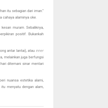
han itu sebagian dari iman."
ma cahaya alaminya oke.
 kesan muram. Sebaliknya,
pikiran positif. Bukankah
ng antar lantai), atau
inner
, melainkan juga berfungsi
ari ditemani sinar mentari
eri nuansa estetika alami,
i
itu menyatu dengan alam,