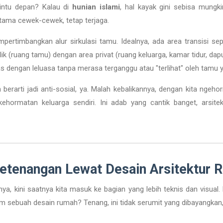
pintu depan? Kalau di
hunian islami
, hal kayak gini sebisa mungkin
tama cewek-cewek, tetap terjaga.
ertimbangkan alur sirkulasi tamu. Idealnya, ada area transisi sep
 (ruang tamu) dengan area privat (ruang keluarga, kamar tidur, dap
as dengan leluasa tanpa merasa terganggu atau "terlihat" oleh tamu 
berarti jadi anti-sosial, ya. Malah kebalikannya, dengan kita ngeh
 kehormatan keluarga sendiri. Ini adab yang cantik banget, arsite
etenangan Lewat Desain Arsitektur R
ya, kini saatnya kita masuk ke bagian yang lebih teknis dan visual
alam sebuah desain rumah? Tenang, ini tidak serumit yang dibayangkan,