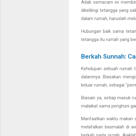
Adab semacam ini membentu
dikelilingi tetangga yang s
dalam rumah, haruslah melu
Hubungan baik sama tetang
tetangga itu rumah yang be
Berkah Sunnah: C
Kehidupan sebuah rumah ta
dalamnya. Biasakan mengi
keluar rumah, sebagai "perm
Biasain ya, setiap masuk r
malaikat sama penghuni gaib
Manfaatkan waktu makan s
melafalkan basmalah di aw
berkah pada rezeki. Ajakl