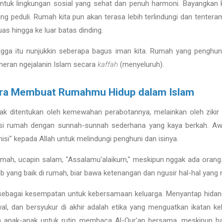
k lingkungan sosial yang sehat dan penuh harmoni. Bayangkan k
aling peduli. Rumah kita pun akan terasa lebih terlindungi dan tenter
as hingga ke luar batas dinding.
ga itu nunjukkin seberapa bagus iman kita. Rumah yang penghun
neran ngejalanin Islam secara
kaffah
(menyeluruh).
ara Membuat Rumahmu Hidup dalam Islam
k ditentukan oleh kemewahan perabotannya, melainkan oleh zikir 
si rumah dengan sunnah-sunnah sederhana yang kaya berkah. A
isi" kepada Allah untuk melindungi penghuni dan isinya.
umah, ucapin salam, "Assalamu'alaikum," meskipun nggak ada orang.
 yang baik di rumah, biar bawa ketenangan dan ngusir hal-hal yang n
ebagai kesempatan untuk kebersamaan keluarga. Menyantap hidan
al, dan bersyukur di akhir adalah etika yang menguatkan ikatan k
ah anak-anak untuk rutin membaca Al-Qur'an bersama, meskipun h