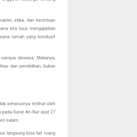
arakter, etika, dan kecintaan
mana kita bisa mengajarkan
suasana rumah yang kondusif
ak sampai dewasa. Makanya,
litas dan pendidikan, bukan
idak seharusnya terlihat oleh
a pada Surat An-Nur ayat 27
eri salam.
s langsung bisa liat ruang