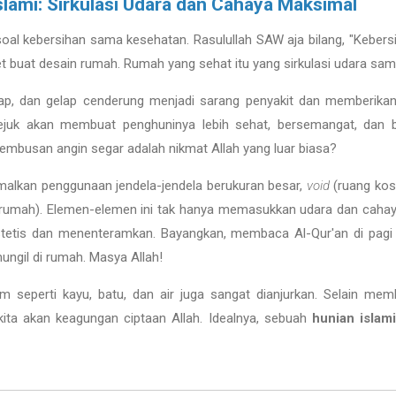
lami: Sirkulasi Udara dan Cahaya Maksimal
soal kebersihan sama kesehatan. Rasulullah SAW aja bilang, "Kebersi
get buat desain rumah. Rumah yang sehat itu yang sirkulasi udara sa
ap, dan gelap cenderung menjadi sarang penyakit dan memberikan
juk akan membuat penghuninya lebih sehat, bersemangat, dan ber
embusan angin segar adalah nikmat Allah yang luar biasa?
alkan penggunaan jendela-jendela berukuran besar,
void
(ruang koso
rumah). Elemen-elemen ini tak hanya memasukkan udara dan cahaya
estetis dan menenteramkan. Bayangkan, membaca Al-Qur'an di pagi h
gil di rumah. Masya Allah!
seperti kayu, batu, dan air juga sangat dianjurkan. Selain memb
kita akan keagungan ciptaan Allah. Idealnya, sebuah
hunian islam