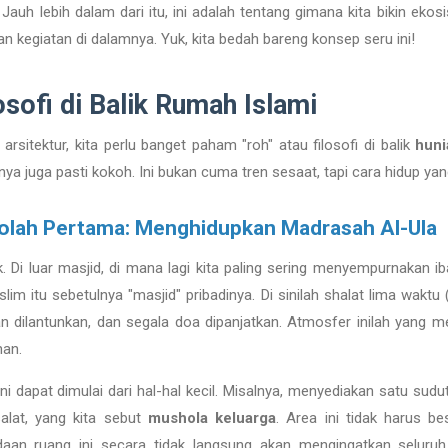
auh lebih dalam dari itu, ini adalah tentang gimana kita bikin ekosi
an kegiatan di dalamnya. Yuk, kita bedah bareng konsep seru ini!
osofi di Balik Rumah Islami
sitektur, kita perlu banget paham "roh" atau filosofi di balik
huni
nya juga pasti kokoh. Ini bukan cuma tren sesaat, tapi cara hidup y
olah Pertama: Menghidupkan Madrasah Al-Ula
k. Di luar masjid, di mana lagi kita paling sering menyempurnakan 
m itu sebetulnya "masjid" pribadinya. Di sinilah shalat lima waktu 
r'an dilantunkan, dan segala doa dipanjatkan. Atmosfer inilah yang 
han.
dapat dimulai dari hal-hal kecil. Misalnya, menyediakan satu sud
alat, yang kita sebut
mushola keluarga
. Area ini tidak harus be
aan ruang ini secara tidak langsung akan mengingatkan seluruh