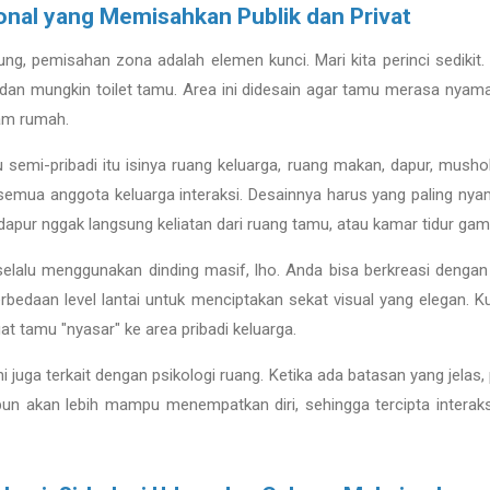
onal yang Memisahkan Publik dan Privat
ng, pemisahan zona adalah elemen kunci. Mari kita perinci sedikit.
, dan mungkin toilet tamu. Area ini didesain agar tamu merasa nyama
lam rumah.
u semi-pribadi itu isinya ruang keluarga, ruang makan, dapur, mushol
emua anggota keluarga interaksi. Desainnya harus yang paling nya
dapur nggak langsung keliatan dari ruang tamu, atau kamar tidur g
selalu menggunakan dinding masif, lho. Anda bisa berkreasi dengan
rbedaan level lantai untuk menciptakan sekat visual yang elegan. Ku
t tamu "nyasar" ke area pribadi keluarga.
ini juga terkait dengan psikologi ruang. Ketika ada batasan yang jela
 akan lebih mampu menempatkan diri, sehingga tercipta interaksi