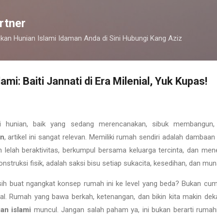
Langsung ke konten utama
rtner
kan Hunian Islami Idaman Anda di Sini Hubungi Kang Aziz
mi: Baiti Jannati di Era Milenial, Yuk Kupas!
i hunian, baik yang sedang merencanakan, sibuk membangun
an
, artikel ini sangat relevan. Memiliki rumah sendiri adalah dambaan
h lelah beraktivitas, berkumpul bersama keluarga tercinta, dan m
nstruksi fisik, adalah saksi bisu setiap sukacita, kesedihan, dan muna
 sih buat ngangkat konsep rumah ini ke level yang beda? Bukan cum
ual. Rumah yang bawa berkah, ketenangan, dan bikin kita makin d
an islami
muncul. Jangan salah paham ya, ini bukan berarti rumahm