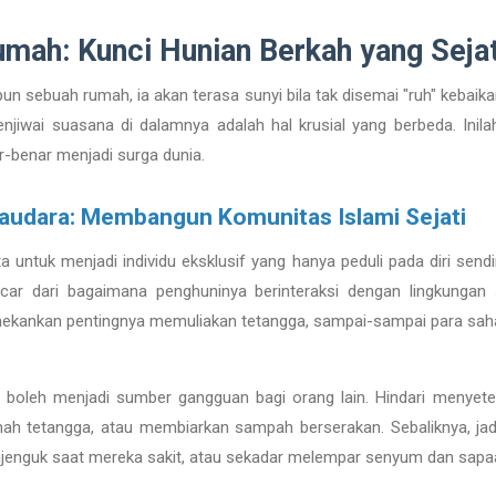
mah: Kunci Hunian Berkah yang Sejat
n sebuah rumah, ia akan terasa sunyi bila tak disemai "ruh" kebaik
njiwai suasana di dalamnya adalah hal krusial yang berbeda. Ini
r-benar menjadi surga dunia.
audara: Membangun Komunitas Islami Sejati
a untuk menjadi individu eksklusif yang hanya peduli pada diri sendir
car dari bagaimana penghuninya berinteraksi dengan lingkungan s
ekankan pentingnya memuliakan tetangga, sampai-sampai para sah
ak boleh menjadi sumber gangguan bagi orang lain. Hindari menyetel
h tetangga, atau membiarkan sampah berserakan. Sebaliknya, jadi
njenguk saat mereka sakit, atau sekadar melempar senyum dan sapa